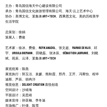
主办：青岛国信海天中心建设有限公司
承办：青岛国信文化旅游管理有限公司、海天·云上艺术中心
协办：美博文化、某集体 ART+TECH、西乘恩文化、美的历程美学
生活学院
总策划：徐娟
策展人：费俊
艺术家：徐冰、费俊、Refik Anadol、张文超、Marnix de Nĳs、邱
宇、Ursula Biemann、田晓磊、张沐辰、Sébastien Labrunie、刘晓
斌、苑辰、云泽、某集体 ART+TECH
展览统筹：陈燕
展览执行：郭玉洁、袁媛、熊秋霞、邢丹、王芹、冯菁怡、程毕
迪斯、芦辰、胡冉沵
视觉创意：Delight Creation 喜悦创造
空间设计：沙靖海
平面设计：吴思靖
媒体宣传：孙亚楠、李冬迪
市场推广：叶倩、陈雪