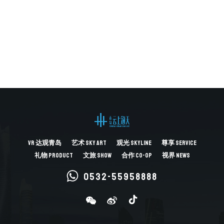
超视角｜费俊：艺术是体验未来的界面
2021.11.05
新闻资讯
“超视角：科技+艺术展”在海天·云上艺术中心开幕！
2021.10.27
VR
达观青岛
艺术
SKY ART
观光
SKYLINE
尊享
SERVICE
礼物
PRODUCT
文旅
SHOW
合作
CO-OP
视界
NEWS
0532-55958888