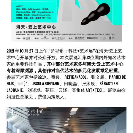
2021 年 10 月 27 日上午,“超视角：科技+艺术展”在海天·云上艺
术中心开幕并对公众开放。本次展览汇集12位国内外知名艺术
家的重要科技作品，
其中部分艺术家多与海天·云上艺术中心
有着深厚渊源，其创作对当代艺术的多元化发展举足轻重。
参展艺术家包括徐冰、费俊、Refik Anadol、张文超、Marnix de
Nĳs、邱宇、Ursula Biemann、田晓磊、张沐辰、Sébastien
Labrunie、刘晓斌、苑辰、云泽、某集体 ART+TECH。展览由徐
娟担任总策划，费俊为策展人。