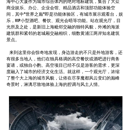
海中心大厦作为城市综合体内的绝对地标建筑，集合了大众
商业娱乐、办公、企业会馆、精品酒店和顶部功能体验空
间，其中"世界之巅"即是功能体验区，有城市展示观看台，娱
乐，VIP小型酒吧、餐饮、观光会晤等功能。站在观光厅，目
光所及之处，是新旧上海毗邻交融的独特风貌，外滩的海派
建筑群和紧邻的老城厢交融相织，细数黄浦江两岸知名建筑
景点。
来到这里你会惊奇地发现，身边游走的不只是外地游客，还
有很多当地人，他们在独具格调的高空餐饮或酒吧进行商务
宴请，或独自小酌。高空项目已经不仅是游客的需求，更深
度融入了城市的经济文化生活。就这样，一个观光厅，浓缩
了整个大上海的城市风貌，让侬在尽享魔都风云变幻的巅峰
奇景时，淋漓尽致地体验上海的腔调与风土人情。