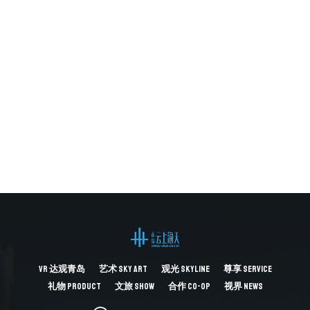
发展
2021.11.17
新闻资讯
超视角｜费俊：艺术是体验未来的界面
2021.11.05
新闻资讯
“超视角：科技+艺术展”在海天·云上艺术中心开幕！
2021.10.27
VR
达观青岛
艺术
SKY ART
观光
SKYLINE
尊享
SERVICE
礼物
PRODUCT
文旅
SHOW
合作
CO-OP
视界
NEWS