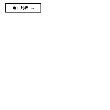
返回列表
新闻资讯
青岛云上海天景区简介
2022.11.07
新闻资讯
欧峰会企业家齐聚海天云上，369米青岛之巅见证城市新