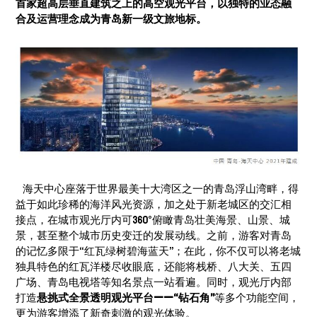
首家超高层垂直建筑之上的高空观光平台，以独特的业态融
合及运营理念成为青岛新一级文旅地标。
海天中心座落于世界最美十大湾区之一的青岛浮山湾畔，得
益于如此珍稀的海洋风光资源，加之处于新老城区的交汇相
接点，在城市观光厅内可360°俯瞰青岛壮美海景、山景、城
景，甚至整个城市历史变迁的发展动线。之前，游客对青岛
的记忆多限于“红瓦绿树碧海蓝天”；在此，你不仅可以将老城
独具特色的红瓦洋楼尽收眼底，还能将栈桥、八大关、五四
广场、青岛电视塔等知名景点一站看遍。同时，观光厅内部
打造
悬挑式全景透明观光平台——“钻石角”
等多个功能空间，
更为游客增添了新奇刺激的观光体验。