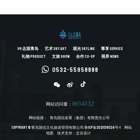
VR
达观青岛
艺术
SKY ART
观光
SKYLINE
尊享
SERVICE
礼物
PRODUCT
文旅
SHOW
合作
CO-OP
视界
NEWS
0532-55958888
8654132
网站访问量：
网站链接：
青岛国信发展（集团）有限责任公司
Copyright © 青岛国信文化旅游管理有限公司
鲁ICP备2021019024号-1
网站
地图
技术支持：
圭谷设计