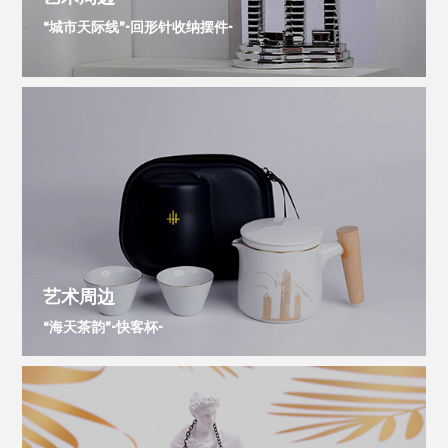
“城市天际线”-回形针收纳摆件-
艺术周边
“海天茶韵”-快客杯-