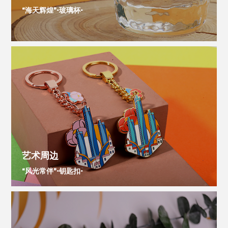
“海天辉煌”-玻璃杯-
艺术周边
“风光常伴”-钥匙扣-