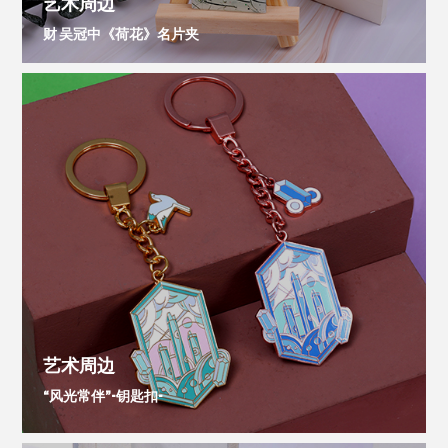
艺术周边
财 吴冠中《荷花》名片夹
艺术周边
“风光常伴”-钥匙扣-