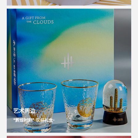
艺术周边
“辉煌时刻”-双杯礼盒-