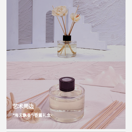
艺术周边
“海天飘香”-香薰礼盒-