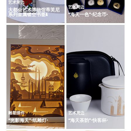
艺术周边
艺术周边
大都会艺术博物馆蒂芙尼
系列金属镂空书签A
“海天一色”-纪念币-
雕塑摆件
艺术周边
“光影海天”-纸雕灯-
“海天茶韵”-快客杯-