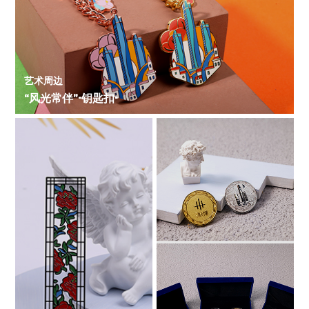
艺术周边
“风光常伴”-钥匙扣-