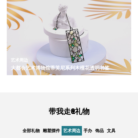
艺术周边
大都会艺术博物馆蒂芙尼系列木槿花透明书签
带我走@礼物
全部礼物
雕塑摆件
艺术周边
手办
饰品
文具