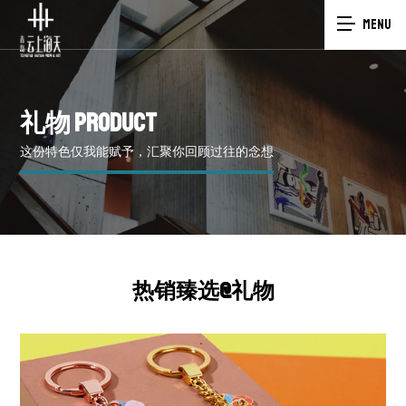
MENU
礼物
PRODUCT
这份特色仅我能赋予，汇聚你回顾过往的念想
热销臻选@礼物