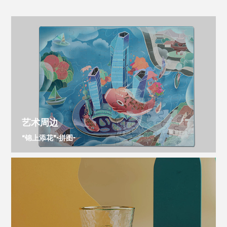
艺术周边
“锦上添花”-拼图-