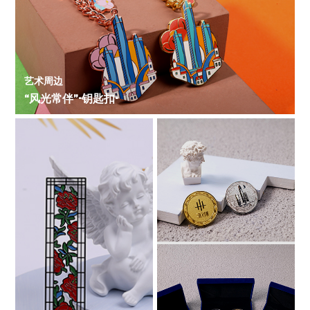
艺术周边
“风光常伴”-钥匙扣-