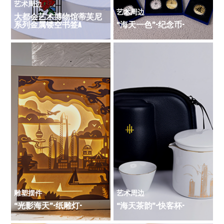
艺术周边
艺术周边
大都会艺术博物馆蒂芙尼
系列金属镂空书签A
“海天一色”-纪念币-
雕塑摆件
艺术周边
“光影海天”-纸雕灯-
“海天茶韵”-快客杯-