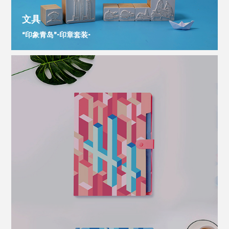
文具
“印象青岛”-印章套装-