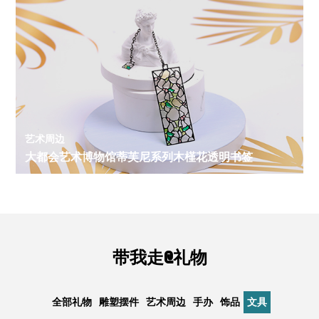
艺术周边
大都会艺术博物馆蒂芙尼系列木槿花透明书签
带我走@礼物
全部礼物
雕塑摆件
艺术周边
手办
饰品
文具