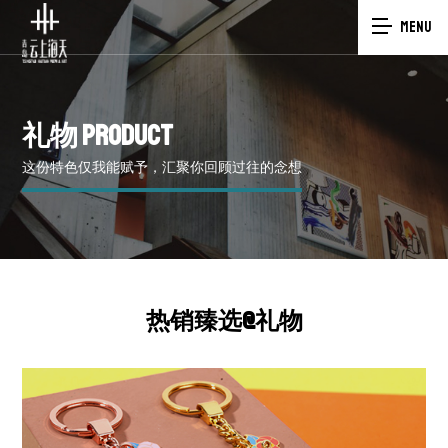
MENU
礼物
PRODUCT
这份特色仅我能赋予，汇聚你回顾过往的念想
热销臻选@礼物